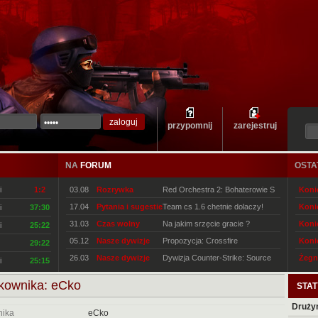
przypomnij
zarejestruj
NA
FORUM
OSTA
i
1:2
03.08
Rozrywka
Red Orchestra 2: Bohaterowie S
Konie
17.04
Pytania i sugestie
Team cs 1.6 chetnie dolaczy!
Konie
i
37:30
31.03
Czas wolny
Na jakim srzęcie gracie ?
Konie
i
25:22
05.12
Nasze dywizje
Propozycja: Crossfire
Konie
29:22
26.03
Nasze dywizje
Dywizja Counter-Strike: Source
Żegn
i
25:15
tkownika: eCko
STAT
Druży
nika
eCko