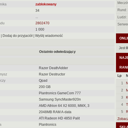
Meczó
nika
zablokowany
Rund:
34
...
Ludzi:
adu
2802470
Serwe
1 000
| Dodaj do przyjaciół | Wyślij wiadomość
ONLI
Jest
0
Ostatnio odwiedzający
NAJB
RAN
Razer DeathAdder
mysz
Razer Destructor
Lp
N
yczy
Qpad
1
N
200 GB
2
M
Plantronics GameCom 777
3
Samsung SyncMaster920n
4
T
AMD Athlon 64 X2 6000, MMX, 3
5
R
2048MB RAM A-data
ATI Radeon HD 4850 Palit
Zobacz 
a
Plantronics
SKŁ