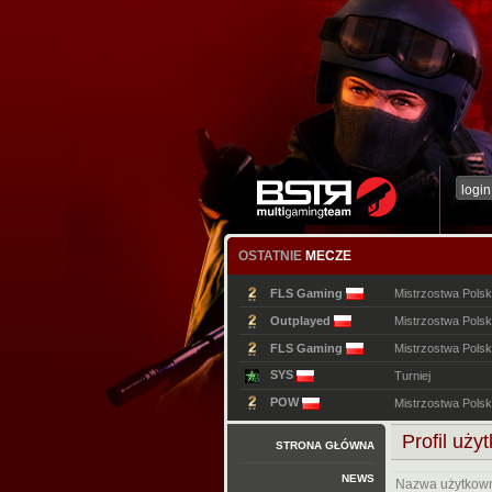
OSTATNIE
MECZE
FLS Gaming
Mistrzostwa Polsk
Outplayed
Mistrzostwa Polsk
FLS Gaming
Mistrzostwa Polsk
SYS
Turniej
POW
Mistrzostwa Polsk
Profil uży
STRONA GŁÓWNA
NEWS
Nazwa użytkow