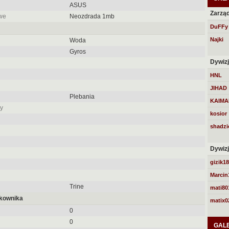
ASUS
Zarzą
we
Neozdrada 1mb
DuFFy
Najki
Woda
Gyros
Dywiz
HNL
JIHAD
Plebania
KAIMA
y
kosior
shadzi
Dywiz
gizik1
Marcin
Trine
mati80
tkownika
matix0
0
0
GAL