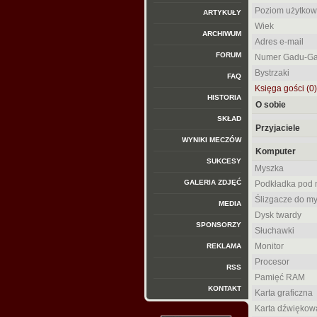
Poziom użytkow
ARTYKUŁY
Wiek
ARCHIWUM
Adres e-mail
FORUM
Numer Gadu-G
Bystrzaki
FAQ
Księga gości (0)
HISTORIA
O sobie
SKŁAD
Przyjaciele
WYNIKI MECZÓW
Komputer
SUKCESY
Myszka
GALERIA ZDJĘĆ
Podkładka pod 
Ślizgacze do m
MEDIA
Dysk twardy
SPONSORZY
Słuchawki
Monitor
REKLAMA
Procesor
RSS
Pamięć RAM
KONTAKT
Karta graficzna
Karta dźwiękow