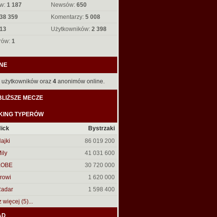
w:
1 187
Newsów:
650
38 359
Komentarzy:
5 008
13
Użytkowników:
2 398
rów:
1
NE
użytkowników oraz
4
anonimów online.
LIŻSZE MECZE
KING TYPERÓW
ick
Bystrzaki
ajki
86 019 200
ily
41 031 600
KOBE
30 720 000
rowi
1 620 000
adar
1 598 400
więcej (5)...
AD