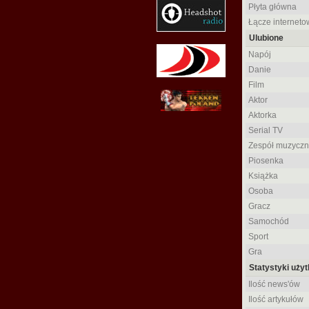
Płyta główna
Łącze interneto
Ulubione
Napój
Danie
Film
Aktor
Aktorka
Serial TV
Zespół muzyczn
Piosenka
Książka
Osoba
Gracz
Samochód
Sport
Gra
Statystyki uży
Ilość news'ów
Ilość artykułów